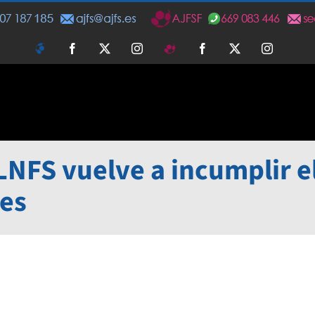
AJFS
Facebook
Twitter
Instagram
AJFSF
Facebook
Twitter
Instagra
FS vuelve a incumplir el
res