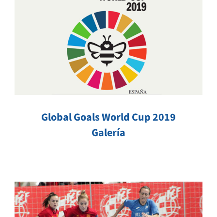
Global Goals World Cup 2019
Galería