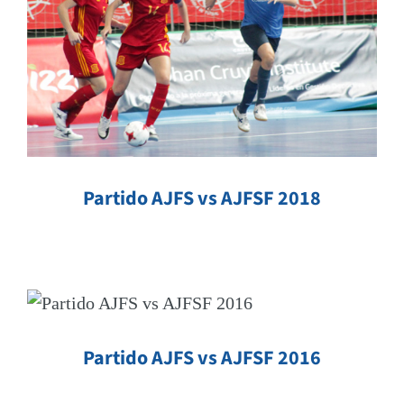
Partido AJFS vs AJFSF 2018
Partido AJFS vs AJFSF 2016