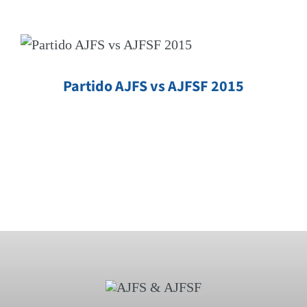
Partido AJFS vs AJFSF 2015