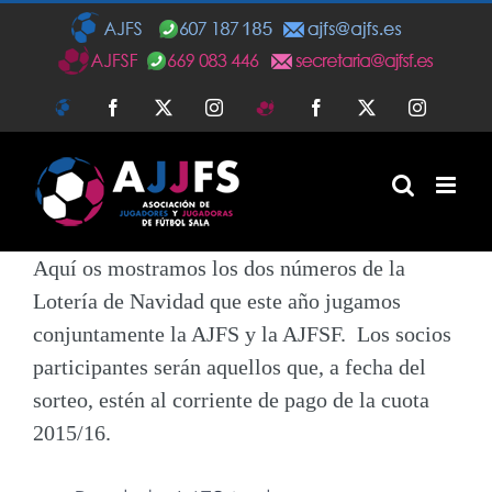
Saltar
al
contenido
AJFS
Facebook
Twitter
Instagram
AJFSF
Facebook
Twitter
Instagra
Aquí os mostramos los dos números de la
Lotería de Navidad que este año jugamos
conjuntamente la AJFS y la AJFSF. Los socios
participantes serán aquellos que, a fecha del
sorteo,
estén al corriente de pago de la cuota
2015/16.