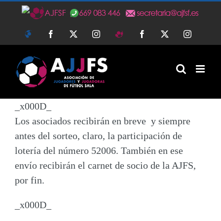
Saltar
al
AJFS
Facebook
Twitter
Instagram
AJFSF
Facebook
Twitter
Instagra
contenido
_x000D_
Los asociados recibirán en breve y siempre
antes del sorteo, claro, la participación de
lotería del
número 52006
. También en ese
envío recibirán el carnet de socio de la AJFS,
por fin.
_x000D_