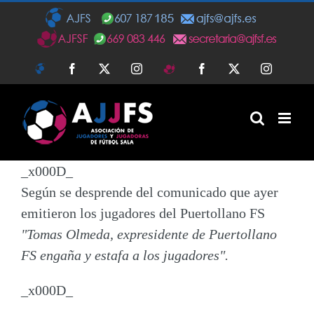
Saltar
al
contenido
AJFS
Facebook
Twitter
Instagram
AJFSF
Facebook
Twitter
Instagra
_x000D_
Según se desprende del comunicado que ayer
emitieron los jugadores del Puertollano FS
"Tomas Olmeda, expresidente de Puertollano
FS engaña y estafa a los jugadores".
_x000D_