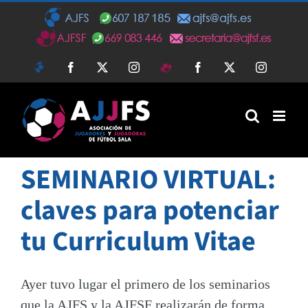
Saltar
al
contenido
AJFS
Facebook
Twitter
Instagram
AJFSF
Facebook
Twitter
Instagra
SEMINARIO VIRTUAL:
claves para potenciar
tu Curriculum Vitae
Ayer tuvo lugar el primero de los seminarios
que la AJFS y la AJFSF realizarán de forma