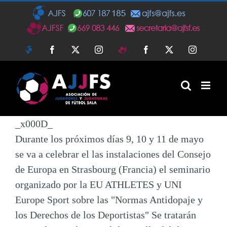
Saltar
al
contenido
AJFS
Facebook
Twitter
Instagram
AJFSF
Facebook
Twitter
Instagra
_x000D_
Durante los próximos días 9, 10 y 11 de mayo
se va a celebrar el las instalaciones del Consejo
de Europa en Strasbourg (Francia) el seminario
organizado por la EU ATHLETES y UNI
Europe Sport sobre las
"Normas Antidopaje y
los Derechos de los Deportistas"
Se tratarán