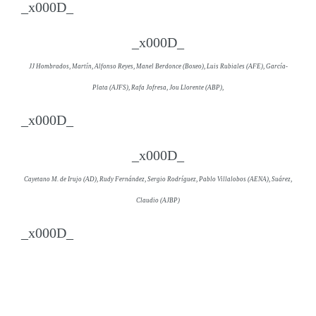
_x000D_
_x000D_
JJ Hombrados, Martín, Alfonso Reyes, Manel Berdonce (Boxeo), Luis Rubiales (AFE), García-
Plata (AJFS), Rafa Jofresa, Jou Llorente (ABP),
_x000D_
_x000D_
Cayetano M. de Irujo (AD), Rudy Fernández, Sergio Rodríguez, Pablo Villalobos (AENA), Suárez,
Claudio (AJBP)
_x000D_