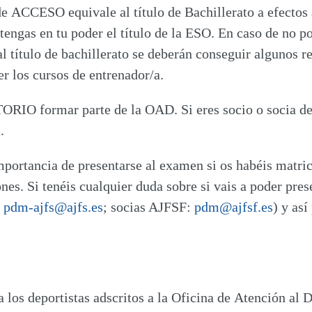
ACCESO equivale al título de Bachillerato a efectos a
engas en tu poder el título de la ESO. En caso de no po
al título de bachillerato se deberán conseguir algunos r
er los cursos de entrenador/a.
TORIO
formar parte de la OAD. Si eres socio o socia d
.
rtancia de presentarse al examen si os habéis matricu
ones. Si tenéis cualquier duda sobre si vais a poder pr
:
pdm-ajfs@ajfs.es
; socias AJFSF:
pdm@ajfsf.es
) y así
a los deportistas adscritos a la Oficina de Atención al