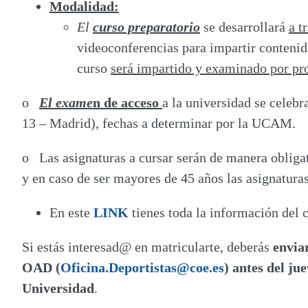
Modalidad:
El
curso preparatorio
se desarrollará
a t
videoconferencias para impartir contenid
curso
será impartido y examinado por pro
o
El exame
n de acceso
a la universidad se celebr
13 – Madrid), fechas a determinar por la UCAM.
o Las asignaturas a cursar serán de manera obligato
y en caso de ser mayores de 45 años las asignatura
En este
LINK
tienes toda la información del 
Si estás interesad@ en matricularte, deberás
envia
OAD (
Oficina.Deportistas@coe.es
) antes del ju
Universidad
.