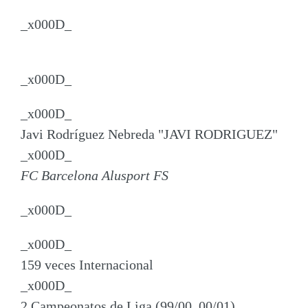
_x000D_
_x000D_
_x000D_
Javi Rodríguez Nebreda "JAVI RODRIGUEZ"
_x000D_
FC Barcelona Alusport FS
_x000D_
_x000D_
159 veces Internacional
_x000D_
2 Campeonatos de Liga (99/00, 00/01)