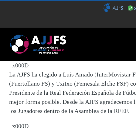
Saltar
al
contenido
_x000D_
La AJFS ha elegido a
Luis Amado
(InterMovistar 
(Puertollano FS) y
Txitxo
(Femesala Elche FSF) com
Presidente de la Real Federación Española de Fútbo
mejor forma posible. Desde la AJFS agradecemos la 
los Jugadores dentro de la Asamblea de la RFEF.
_x000D_