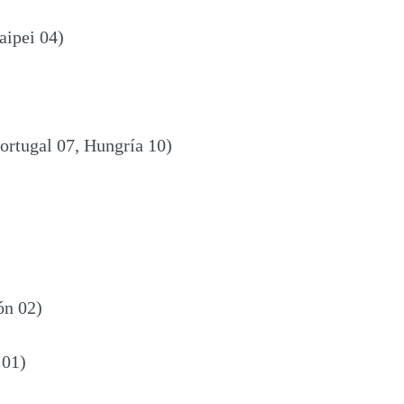
ipei 04)
ortugal 07, Hungría 10)
ón 02)
 01)