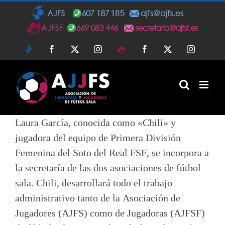
Saltar
al
contenido
AJFS
Facebook
Twitter
Instagram
AJFSF
Facebook
Twitter
Instagra
Laura García, conocida como
«Chili»
y
jugadora del equipo de Primera División
Femenina del
Soto del Real FSF
, se incorpora a
la secretaría de las dos asociaciones de fútbol
sala. Chili, desarrollará todo el trabajo
administrativo tanto de la
Asociación de
Jugadores (AJFS) como de Jugadoras (AJFSF)