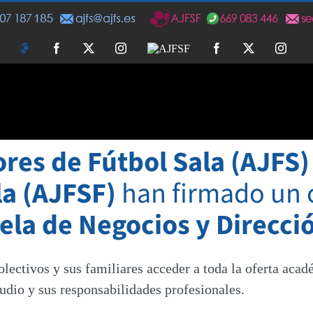
AJFS
Facebook
Twitter
Instagram
AJFSF
Facebook
Twitter
Insta
res de Fútbol Sala (AJFS)
la (AJFSF)
han firmado un 
ela de Negocios y Direcci
olectivos y sus familiares acceder a toda la oferta ac
udio y sus responsabilidades profesionales.