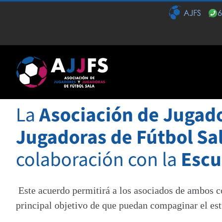
Saltar
al
contenido
La
Asociación de Jugado
Jugadoras de Fútbol Sa
colaboración con la
Escu
Este acuerdo permitirá a los asociados de ambos c
principal objetivo de que puedan compaginar el est