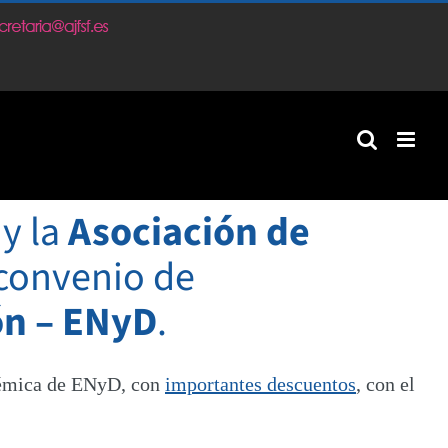
gram
y la
Asociación de
convenio de
ón – ENyD
.
adémica de ENyD, con
importantes descuentos
, con el