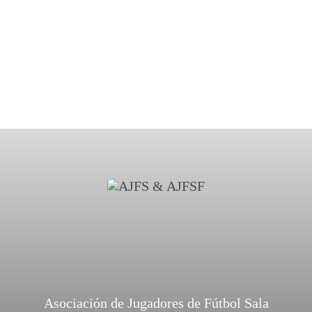
Asociación de Jugadores de Fútbol Sala