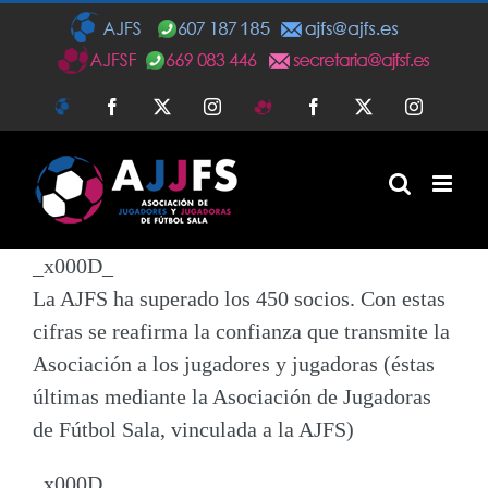
Saltar
al
contenido
AJFS
Facebook
Twitter
Instagram
AJFSF
Facebook
Twitter
Instagra
_x000D_
La AJFS
ha superado los 450 socios
. Con estas
cifras se reafirma la confianza que transmite la
Asociación a los jugadores y jugadoras (éstas
últimas mediante la Asociación de Jugadoras
de Fútbol Sala, vinculada a la AJFS)
_x000D_