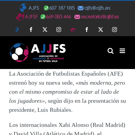
Saltar
al
contenido
AJFS
Facebook
Twitter
Instagram
AJFSF
Facebook
Twitter
Instagra
La Asociación de Futbolistas Españoles (AFE)
estrenó hoy su nueva sede, «
más moderna, pero
con el mismo compromiso de estar al lado de
los jugadores»
, según dijo en la presentación su
presidente,
Luis Rubiales
.
Los internacionales
Xabi Alonso
(Real Madrid)
y
David Villa
(Atlético de Madrid), el