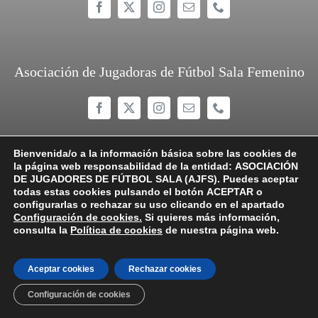
Asociación de Jugadoras de Fútbol Sala Femenino
Bienvenida/o a la información básica sobre las cookies de
la página web responsabilidad de la entidad:
ASOCIACIÓN
DE JUGADORES DE FÚTBOL SALA (AJFS).
Puedes aceptar
todas estas cookies pulsando el botón
ACEPTAR
o
©
2026 AJFS/AJFSF
configurarlas o rechazar su uso clicando en el apartado
Configuración de cookies
.
Si quieres más información,
Compromiso con la protección de datos personales
consulta la
Política de cookies
de nuestra página web.
Política de privacidad
Política de cookies
Aceptar cookies
Rechazar cookies
Contacto
Configuración de cookies