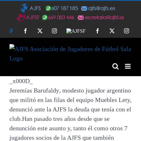
Saltar
al
contenido
AJFS
Facebook
Twitter
Instagram
AJFSF
Facebook
Twitter
Insta
_x000D_
Jeremías Barufaldy
, modesto jugador argentino
que militó en las filas del equipo Muebles Lety,
denunció ante la AJFS la deuda que tenía con el
club.Han pasado tres años desde que se
denunción este asunto y, tanto él como otros 7
jugadores socios de la AJFS que también