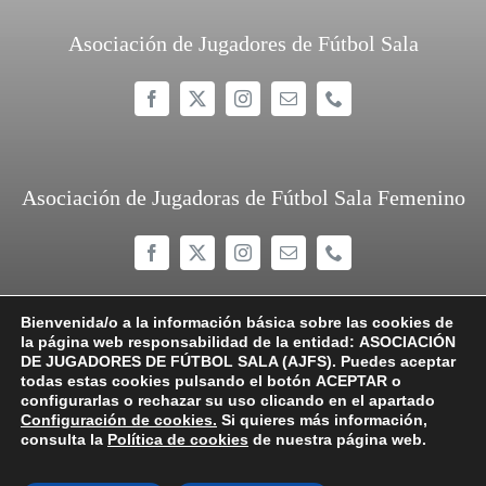
Asociación de Jugadores de Fútbol Sala
Asociación de Jugadoras de Fútbol Sala Femenino
Bienvenida/o a la información básica sobre las cookies de
la página web responsabilidad de la entidad:
ASOCIACIÓN
DE JUGADORES DE FÚTBOL SALA (AJFS).
Puedes aceptar
todas estas cookies pulsando el botón
ACEPTAR
o
©
2026 AJFS/AJFSF
configurarlas o rechazar su uso clicando en el apartado
Configuración de cookies
.
Si quieres más información,
Compromiso con la protección de datos personales
consulta la
Política de cookies
de nuestra página web.
Política de privacidad