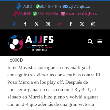
Saltar
al
contenido
AJFS
Facebook
Twitter
Instagram
AJFSF
Facebook
Twitter
Instagra
_x000D_
Inter Movistar
consigue su
novena liga
al
conseguir tres
victorias consecutivas
contra
El
Pozo Murcia
en los play off. Después de
conseguir ganar en casa con un 4-3 y 4- 1, el
sábado en Murcia hizo pleno y volvió a ganar
con un 2-4 que además de una gran victoria