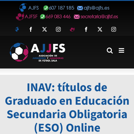
Saltar
al
contenido
AJFS
Facebook
Twitter
Instagram
AJFSF
Facebook
Twitter
Instagra
INAV: títulos de
Graduado en Educación
Secundaria Obligatoria
(ESO) Online