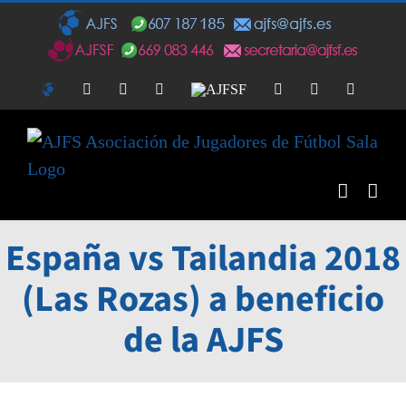
Saltar
al
contenido
AJFS
Facebook
Twitter
Instagram
AJFSF
Facebook
Twitter
Instagra
España vs Tailandia 2018
(Las Rozas) a beneficio
de la AJFS