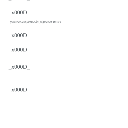
_x000D_
(fuente de la información: página web RFEF)
_x000D_
_x000D_
_x000D_
_x000D_