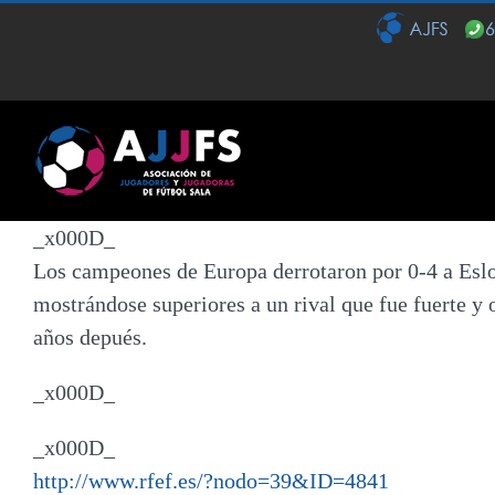
Saltar
al
contenido
_x000D_
Los campeones de Europa derrotaron por 0-4 a Eslov
mostrándose superiores a un rival que fue fuerte y 
años depués.
_x000D_
_x000D_
http://www.rfef.es/?nodo=39&ID=4841