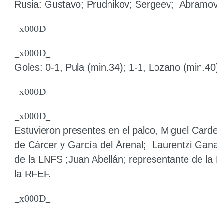
Rusia: Gustavo; Prudnikov; Sergeev; Abramov;
_x000D_
_x000D_
Goles: 0-1, Pula (min.34); 1-1, Lozano (min.40)
_x000D_
_x000D_
Estuvieron presentes en el palco,
Miguel Carde
de Cárcer y García del Árenal
;
Laurentzi Gan
de la LNFS ;
Juan Abellán
; representante de la
la RFEF.
_x000D_