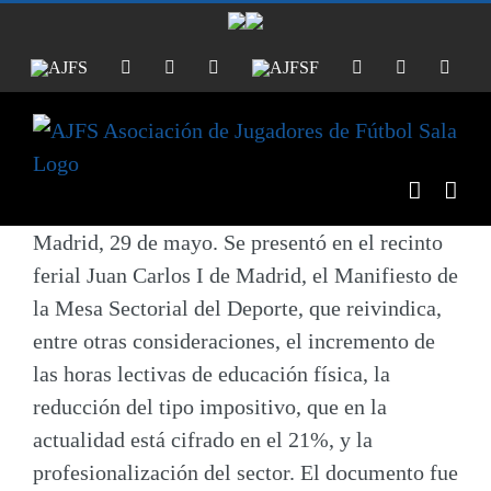
Saltar
al
AJFS
Facebook
Twitter
Instagram
AJFSF
Facebook
Twitter
Insta
contenido
Madrid, 29 de mayo.
Se presentó en el recinto
ferial Juan Carlos I de Madrid, el Manifiesto de
la Mesa Sectorial del Deporte, que reivindica,
entre otras consideraciones, el incremento de
las horas lectivas de educación física, la
reducción del tipo impositivo, que en la
actualidad está cifrado en el 21%, y la
profesionalización del sector. El documento fue