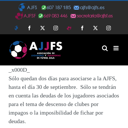
Saltar
al
contenido
AJFS
Facebook
Twitter
Instagram
AJFSF
Facebook
Twitter
Instagra
_x000D_
Sólo quedan dos días para asociarse a la AJFS,
hasta el día 30 de septiembre.
Sólo se tendrán
en cuenta las deudas de los jugadores asociados
para el tema de descenso de clubes por
impagos o la imposibilidad de fichar por
deudas.