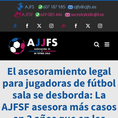
Saltar
al
contenido
AJFS
Facebook
Twitter
Instagram
AJFSF
Facebook
Twitter
Instagra
El asesoramiento legal
para jugadoras de fútbol
sala se desborda: La
AJFSF asesora más casos