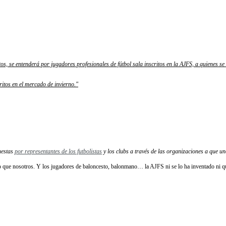
ctos, se entenderá por jugadores profesionales de fútbol sala inscritos en la AJFS, a quienes se
itos en el mercado de invierno."
estas
por representantes de los futbolistas
y los clubs a través de las organizaciones a que 
que nosotros. Y los jugadores de baloncesto, balonmano… la AJFS ni se lo ha inventado ni qui