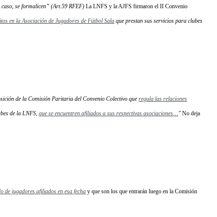
su caso, se formalicen” (Art.59 RFEF)
La LNFS y la AJFS firmaron el II Convenio
ritos en la Asociación de Jugadores de Fútbol Sala
que prestan sus servicios para clubes
sición de la Comisión Paritaria del Convenio Colectivo que
regula las relaciones
ubes de la LNFS
,
que se encuentren afiliados a sus respectivas asociaciones
…
"
No deja
ado de jugadores afiliados en esa fecha
y que son los que entrarán luego en la Comisión