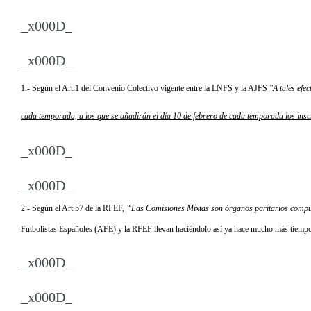
_x000D_
_x000D_
1.- Según el Art.1 del Convenio Colectivo vigente entre la LNFS y la AJFS
"A tales efe
cada temporada, a los que se añadirán el día 10 de febrero de cada temporada los inscr
_x000D_
_x000D_
2.- Según el Art.57 de la RFEF,
“Las Comisiones Mixtas son órganos paritarios compu
Futbolistas Españoles (AFE) y la RFEF llevan haciéndolo así ya hace mucho más tiempo 
_x000D_
_x000D_