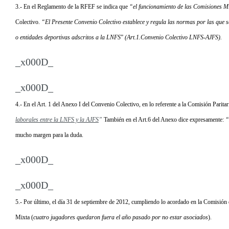
3.- En el Reglamento de la RFEF se indica que
“el funcionamiento de las Comisiones Mix
Colectivo.
“El Presente Convenio Colectivo establece y regula las normas por las que se
o entidades deportivas adscritos a la LNFS
”
(Art.1.Convenio Colectivo LNFS-AJFS).
_x000D_
_x000D_
4.- En el Art. 1 del Anexo I del Convenio Colectivo, en lo referente a la Comisión Paritari
laborales entre la LNFS y la AJFS
”
También en el Art.6 del Anexo dice expresamente:
“
mucho margen para la duda.
_x000D_
_x000D_
5.- Por último, el día 31 de septiembre de 2012, cumpliendo lo acordado en la Comisi
Mixta (
cuatro jugadores quedaron fuera el año pasado por no estar asociados
).