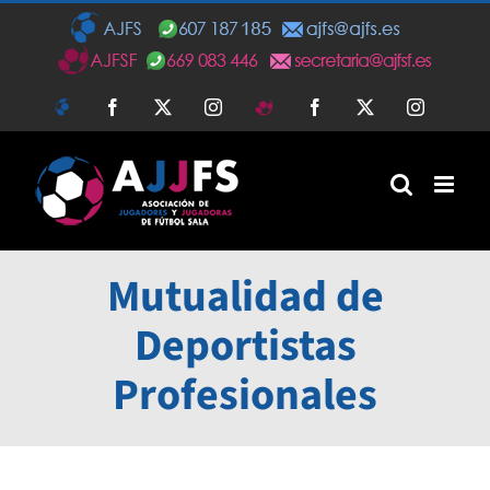
Saltar
al
contenido
AJFS
Facebook
Twitter
Instagram
AJFSF
Facebook
Twitter
Instagra
Mutualidad de
Deportistas
Profesionales