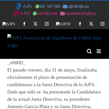
Saltar
al
contenido
AJFS
Facebook
Twitter
Instagram
AJFSF
Facebook
Twitter
In
_x000D_
El pasado viernes, día 31 de mayo, finalizaba
oficialmente el plazo de presentación de
candidaturas a la Junta Directiva de la AJFS.
Dado que sólo se ha presentado la Candidatura
de la actual Junta Directiva, su presidente
Antonio García-Plata y su Junta Directiva
,