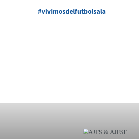
#vivimosdelfutbolsala