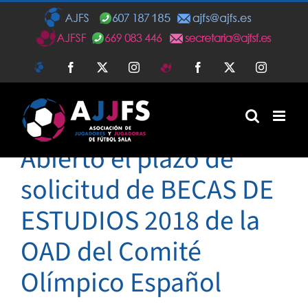
Saltar
al
contenido
AJFS
Facebook
Twitter
Instagram
AJFSF
Facebook
Twitter
Instagra
Abierto el plazo de
solicitud de BECAS DE
ESTUDIOS 2018 de la
OAD del Comité
Olímpico Español