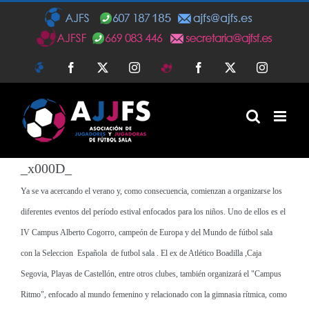
Saltar
al
contenido
AJFS
Facebook
Twitter
Instagram
AJFSF
Facebook
Twitter
Instagra
_x000D_
Ya se va acercando el verano y, como consecuencia, comienzan a organizarse los
diferentes eventos del período estival enfocados para los niños. Uno de ellos es el
IV Campus Alberto Cogorro
, campeón de Europa y del Mundo de fútbol sala
con la Seleccion Española de futbol sala . El ex de Atlético Boadilla ,Caja
Segovia, Playas de Castellón, entre otros clubes,
también organizará el "Campus
Ritmo"
, enfocado al mundo femenino y relacionado con la gimnasia rítmica, como