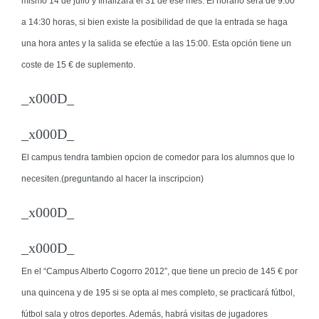
mismo
14 de julio y finalizará el 31 de ese mes
. El horario será de 9:00
a 14:30 horas, si bien existe la posibilidad de que la entrada se haga
una hora antes y la salida se efectúe a las 15:00. Esta opción tiene un
coste de 15 € de suplemento.
_x000D_
_x000D_
El campus tendra tambien opcion de comedor para los alumnos que lo
necesiten.(preguntando al hacer la inscripcion)
_x000D_
_x000D_
En el “Campus Alberto Cogorro 2012”, que tiene un precio de
145 € por
una quincena y de 195 si se opta al mes completo
, se practicará fútbol,
fútbol sala y otros deportes. Además, habrá visitas de jugadores